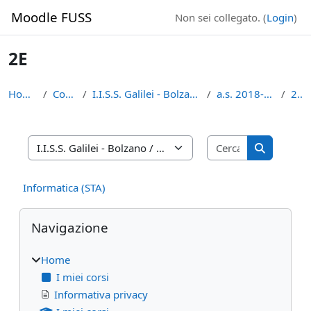
Vai al contenuto principale
Moodle FUSS
Non sei collegato. (
Login
)
2E
Home
Corsi
I.I.S.S. Galilei - Bolzano
a.s. 2018-19
2E
Cerca corsi
Categorie di corso
Cerca cors
Informatica (STA)
Blocchi
Salta Navigazione
Navigazione
Home
I miei corsi
Informativa privacy