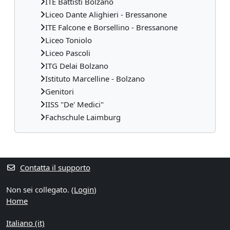
ITE Battisti Bolzano
Liceo Dante Alighieri - Bressanone
ITE Falcone e Borsellino - Bressanone
Liceo Toniolo
Liceo Pascoli
ITG Delai Bolzano
Istituto Marcelline - Bolzano
Genitori
IISS "De' Medici"
Fachschule Laimburg
Blocchi supplementari
Contatta il supporto
Non sei collegato. (
Login
)
Home
Italiano ‎(it)‎