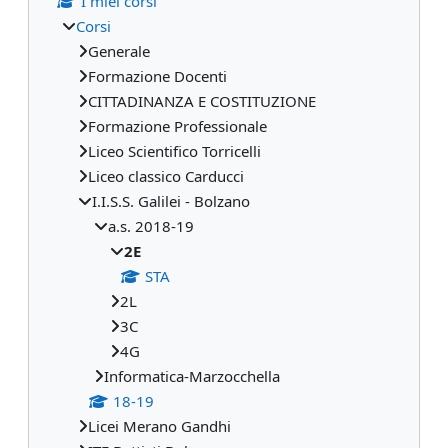
I miei corsi
Corsi
Generale
Formazione Docenti
CITTADINANZA E COSTITUZIONE
Formazione Professionale
Liceo Scientifico Torricelli
Liceo classico Carducci
I.I.S.S. Galilei - Bolzano
a.s. 2018-19
2E
STA
2L
3C
4G
Informatica-Marzocchella
18-19
Licei Merano Gandhi