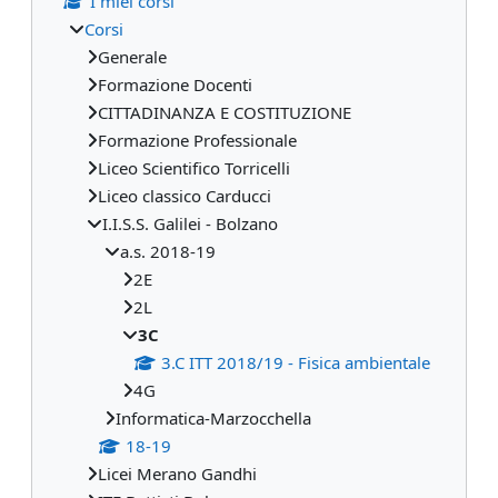
I miei corsi
Corsi
Generale
Formazione Docenti
CITTADINANZA E COSTITUZIONE
Formazione Professionale
Liceo Scientifico Torricelli
Liceo classico Carducci
I.I.S.S. Galilei - Bolzano
a.s. 2018-19
2E
2L
3C
3.C ITT 2018/19 - Fisica ambientale
4G
Informatica-Marzocchella
18-19
Licei Merano Gandhi