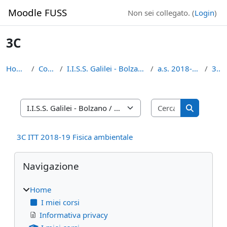
Vai al contenuto principale
Moodle FUSS
Non sei collegato. (
Login
)
3C
Home
Corsi
I.I.S.S. Galilei - Bolzano
a.s. 2018-19
3C
Cerca corsi
Categorie di corso
Cerca cors
3C ITT 2018-19 Fisica ambientale
Blocchi
Salta Navigazione
Navigazione
Home
I miei corsi
Informativa privacy