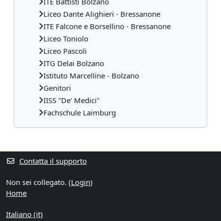
ITE Battisti Bolzano
Liceo Dante Alighieri - Bressanone
ITE Falcone e Borsellino - Bressanone
Liceo Toniolo
Liceo Pascoli
ITG Delai Bolzano
Istituto Marcelline - Bolzano
Genitori
IISS "De' Medici"
Fachschule Laimburg
Blocchi supplementari
Contatta il supporto
Non sei collegato. (
Login
)
Home
Italiano ‎(it)‎