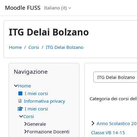
Vai al contenuto principale
Moodle FUSS
Italiano ‎(it)‎
ITG Delai Bolzano
Home
Corsi
ITG Delai Bolzano
Blocchi
Salta Navigazione
Navigazione
Categorie di corso
Home
I miei corsi
Categoria dei corsi del
Informativa privacy
I miei corsi
Corsi
Anno Scolastico 2
Generale
Formazione Docenti
Classe VB 14-15