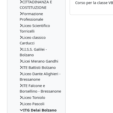
CITTADINANZA E
Corso per la classe V
COSTITUZIONE
Formazione
Professionale
Liceo Scientifico
Torricelli
Liceo classico
Carducci
I.I.S.S. Galilei -
Bolzano
Licei Merano Gandhi
ITE Battisti Bolzano
Liceo Dante Alighieri -
Bressanone
ITE Falcone e
Borsellino - Bressanone
Liceo Toniolo
Liceo Pascoli
ITG Delai Bolzano