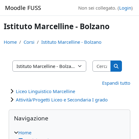
Vai al contenuto principale
Moodle FUSS
Non sei collegato. (
Login
)
Istituto Marcelline - Bolzano
Home
Corsi
Istituto Marcelline - Bolzano
Cerca corsi
Categorie di corso
Cerca cors
Espandi tutto
Liceo Linguistico Marcelline
Attività/Progetti Liceo e Secondaria I grado
Blocchi
Salta Navigazione
Navigazione
Home