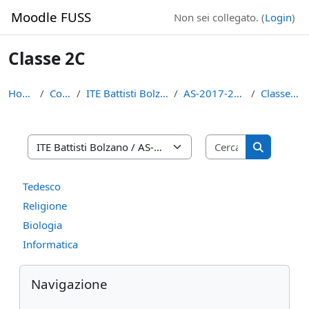
Vai al contenuto principale
Moodle FUSS
Non sei collegato. (
Login
)
Classe 2C
Home
Corsi
ITE Battisti Bolzano
AS-2017-2018
Classe 2C
Cerca corsi
Categorie di corso
Cerca cors
Tedesco
Religione
Biologia
Informatica
Blocchi
Salta Navigazione
Navigazione