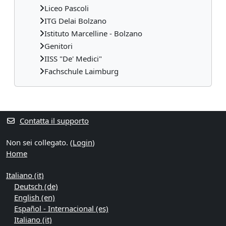
Liceo Pascoli
ITG Delai Bolzano
Istituto Marcelline - Bolzano
Genitori
IISS "De' Medici"
Fachschule Laimburg
Blocchi supplementari
Contatta il supporto
Non sei collegato. (
Login
)
Home
Italiano ‎(it)‎
Deutsch ‎(de)‎
English ‎(en)‎
Español - Internacional ‎(es)‎
Italiano ‎(it)‎